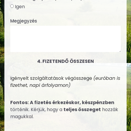
Igen
Megjegyzés
4. FIZETENDŐ ÖSSZESEN
Igényelt szolgáltatások végösszege
(euróban is
fizethet, napi árfolyamon)
Fontos:
A fizetés
érkezéskor, készpénzben
történik. Kérjük, hogy a
teljes összeget
hozzák
magukkal.