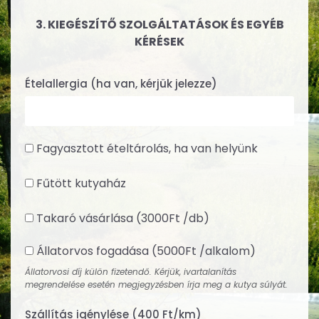
3.
KIEGÉSZÍTŐ SZOLGÁLTATÁSOK ÉS EGYÉB
KÉRÉSEK
Ételallergia (ha van, kérjük jelezze)
Fagyasztott ételtárolás, ha van helyünk
Fűtött kutyaház
Takaró vásárlása (3000Ft /db)
Állatorvos fogadása (5000Ft /alkalom)
Állatorvosi díj külön fizetendő. Kérjük, ivartalanítás
megrendelése esetén megjegyzésben írja meg a kutya súlyát.
Szállítás igénylése (400 Ft/km)