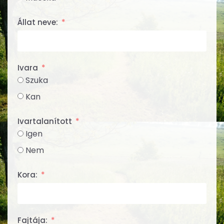
Állat neve:
Ivara
Szuka
Kan
Ivartalanított
Igen
Nem
Kora:
Fajtája: